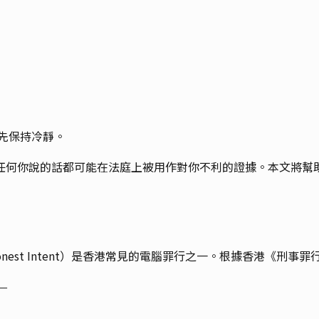
先保持冷靜。
任何你說的話都可能在法庭上被用作對你不利的證據。本文將幫
th Dishonest Intent）是香港常見的電腦罪行之一。根據香港《刑
—