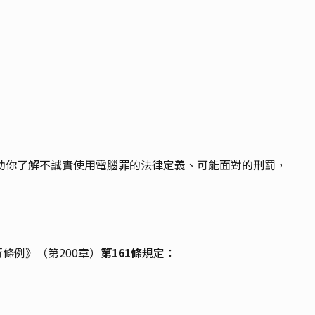
助你了解不誠實使用電腦罪的法律定義、可能面對的刑罰，
事罪行條例》（第200章）
第161條
規定：