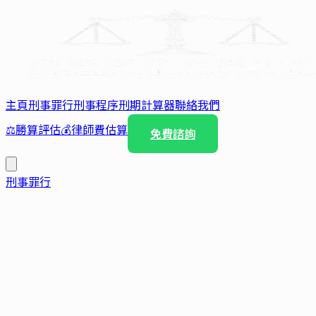
主頁
刑事罪行
刑事程序
刑期計算器
聯絡我們
⚖️
勝算評估
💰
律師費估算
免費諮詢
刑事罪行