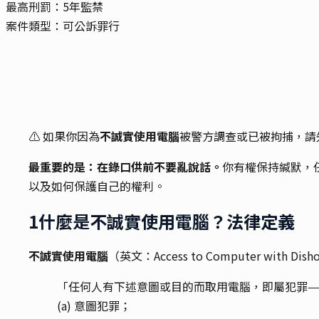
最高刑罰：
5年監禁
案件類型：
可公訴罪行
⚠️ 如果你因為
不誠實使用電腦
被警方調查或已被拘捕，請
最重要的是：在錄口供前不要亂說話。
你有權保持緘默，
以及如何保護自己的權利。
1
什麼是不誠實使用電腦？法律定義
不誠實使用電腦
（英文：Access to Computer wi
「任何人有下述意圖或目的而取用電腦，即屬犯罪—
(a) 意圖犯罪；