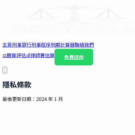
主頁
刑事罪行
刑事程序
刑期計算器
聯絡我們
⚖️
勝算評估
💰
律師費估算
免費諮詢
隱私條款
最後更新日期：2024 年 1 月