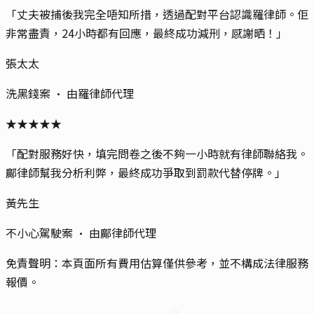
「
丈夫被捕後我完全唔知所措，透過配對平台認識羅律師。佢
非常盡責，24小時都有回應，最終成功減刑，感謝晒！
」
張太太
洗黑錢案
· 由
羅律師
代理
★
★
★
★
★
「
配對服務好快，填完問卷之後不夠一小時就有律師聯絡我。
鄺律師幫我分析利弊，最終成功爭取到罰款代替停牌。
」
黃先生
不小心駕駛案
· 由
鄺律師
代理
免責聲明：本頁面所有費用估算僅供參考，並不構成法律服務
報價。