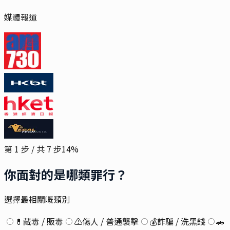
媒體報道
第
1
步 / 共
7
步
14
%
你面對的是哪類罪行？
選擇最相關嘅類別
💊
藏毒 / 販毒
⚠️
傷人 / 普通襲擊
💰
詐騙 / 洗黑錢
🚗