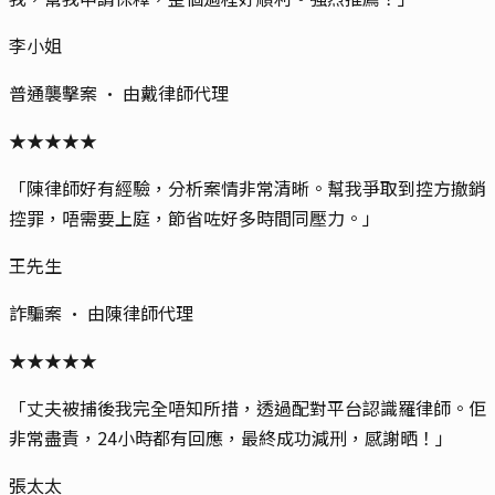
李小姐
普通襲擊案
· 由
戴律師
代理
★
★
★
★
★
「
陳律師好有經驗，分析案情非常清晰。幫我爭取到控方撤銷
控罪，唔需要上庭，節省咗好多時間同壓力。
」
王先生
詐騙案
· 由
陳律師
代理
★
★
★
★
★
「
丈夫被捕後我完全唔知所措，透過配對平台認識羅律師。佢
非常盡責，24小時都有回應，最終成功減刑，感謝晒！
」
張太太