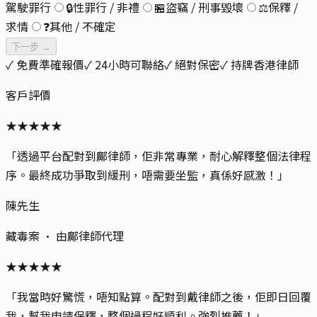
駕駛罪行
🔒
性罪行 / 非禮
🏪
盜竊 / 刑事毀壞
⚖️
保釋 /
求情
❓
其他 / 不確定
下一步 →
✓ 免費準確報價
✓ 24小時可聯絡
✓ 絕對保密
✓ 持牌香港律師
客戶評價
★
★
★
★
★
「
透過平台配對到鄺律師，佢非常專業，耐心解釋整個法律程
序。最終成功爭取到緩刑，唔需要坐監，真係好感激！
」
陳先生
藏毒案
· 由
鄺律師
代理
★
★
★
★
★
「
我當時好驚慌，唔知點算。配對到戴律師之後，佢即日回覆
我，幫我申請保釋，整個過程好順利。強烈推薦！
」