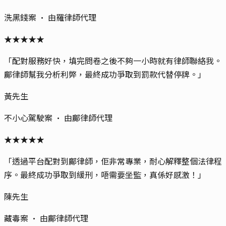
洗黑錢案
· 由
羅律師
代理
★
★
★
★
★
「
配對服務好快，填完問卷之後不夠一小時就有律師聯絡我。
鄺律師幫我分析利弊，最終成功爭取到罰款代替停牌。
」
黃先生
不小心駕駛案
· 由
鄺律師
代理
★
★
★
★
★
「
透過平台配對到鄺律師，佢非常專業，耐心解釋整個法律程
序。最終成功爭取到緩刑，唔需要坐監，真係好感激！
」
陳先生
藏毒案
· 由
鄺律師
代理