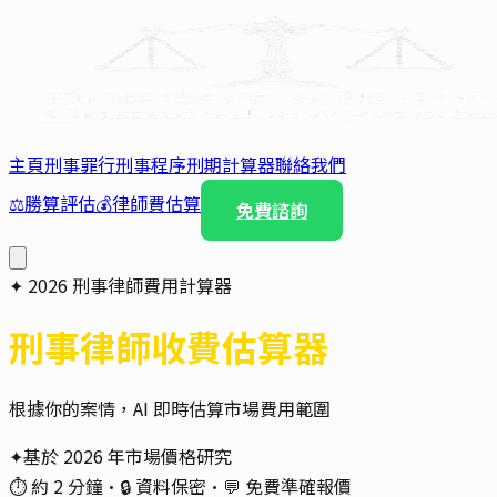
主頁
刑事罪行
刑事程序
刑期計算器
聯絡我們
⚖️
勝算評估
💰
律師費估算
免費諮詢
✦
2026
刑事律師費用計算器
刑事律師收費估算器
根據你的案情，AI 即時估算市場費用範圍
✦
基於
2026
年市場價格研究
⏱ 約 2 分鐘
·
🔒 資料保密
·
💬 免費準確報價