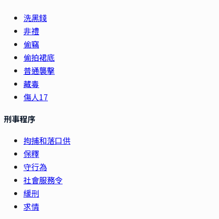
洗黑錢
非禮
偷竊
偷拍裙底
普通襲擊
藏毒
傷人17
刑事程序
拘捕和落口供
保釋
守行為
社會服務令
緩刑
求情