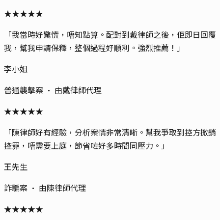
★
★
★
★
★
「
我當時好驚慌，唔知點算。配對到戴律師之後，佢即日回覆
我，幫我申請保釋，整個過程好順利。強烈推薦！
」
李小姐
普通襲擊案
· 由
戴律師
代理
★
★
★
★
★
「
陳律師好有經驗，分析案情非常清晰。幫我爭取到控方撤銷
控罪，唔需要上庭，節省咗好多時間同壓力。
」
王先生
詐騙案
· 由
陳律師
代理
★
★
★
★
★