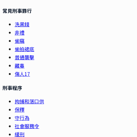
常見刑事罪行
洗黑錢
非禮
偷竊
偷拍裙底
普通襲擊
藏毒
傷人17
刑事程序
拘捕和落口供
保釋
守行為
社會服務令
緩刑